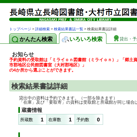
トップページ
>
詳細検索
>
検索結果書誌一覧
> 検索結果書誌詳細
かんたん検索
いろいろ検索
貸出・予
お知らせ
予約資料の受取館は「ミライｏｎ図書館（ミライｏｎ）」「郷土
市郡地区公民館図書室（大村郡地区）」
の4か所から選ぶことができます。
検索結果書誌詳細
貸出中の資料は予約できます。（一部を除きます）
「在庫」及び「要取寄」の資料は受取館と所蔵館が同じ場合
蔵書情報
1
1
0
所蔵数
在庫数
予約数