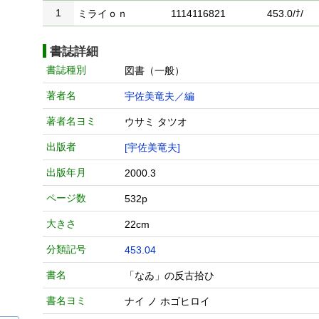
1
ミライｏｎ
1114116821
453.0/ﾅ/
書誌詳細
書誌種別
図書（一般）
著者名
宇佐美竜夫／編
著者名ヨミ
ウサミ タツオ
出版者
[宇佐美竜夫]
出版年月
2000.3
ページ数
532p
大きさ
22cm
分類記号
453.04
書名
「なゐ」の反古拾ひ
書名ヨミ
ナイ ノ ホゴヒロイ