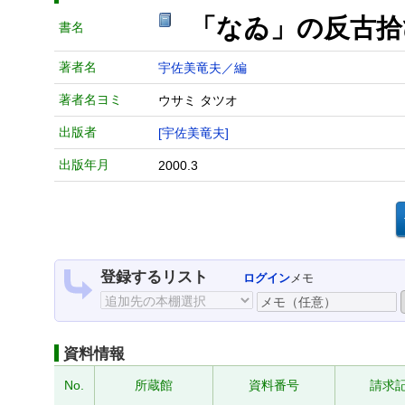
「なゐ」の反古
書名
著者名
宇佐美竜夫／編
著者名ヨミ
ウサミ タツオ
出版者
[宇佐美竜夫]
出版年月
2000.3
登録するリスト
ログイン
メモ
資料情報
No.
所蔵館
資料番号
請求