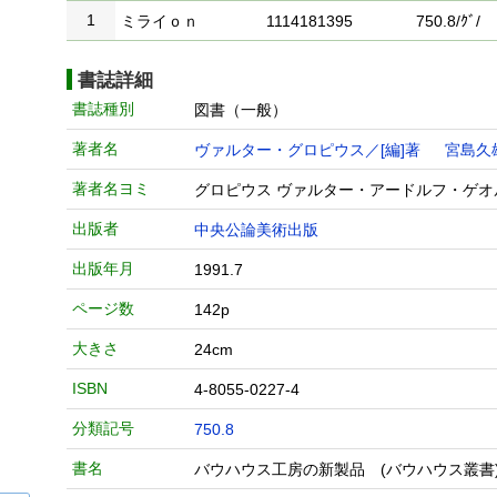
1
ミライｏｎ
1114181395
750.8/ｸﾞ/
書誌詳細
書誌種別
図書（一般）
著者名
ヴァルター・グロピウス／[編]著
宮島久
著者名ヨミ
グロピウス ヴァルター・アードルフ・ゲオ
出版者
中央公論美術出版
出版年月
1991.7
ページ数
142p
大きさ
24cm
ISBN
4-8055-0227-4
分類記号
750.8
書名
バウハウス工房の新製品 (バウハウス叢書