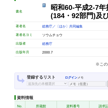
昭和60-平成2-
書名
(184・92部門)
著者名
総務庁／〔ほか〕共同編集
著者名ヨミ
ソウムチョウ
出版者
総務庁
出版年月
2000.7
※この
登録するリスト
ログイン
メモ
資料情報
No.
所蔵館
資料番号
請求