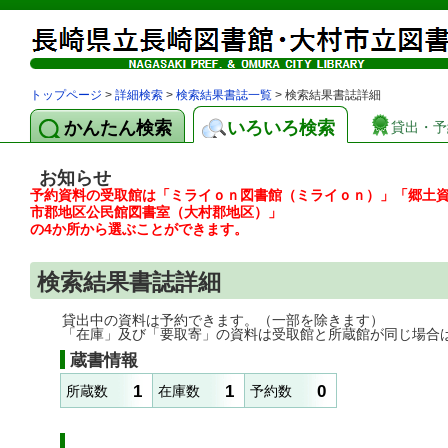
トップページ
>
詳細検索
>
検索結果書誌一覧
> 検索結果書誌詳細
かんたん検索
いろいろ検索
貸出・予
お知らせ
予約資料の受取館は「ミライｏｎ図書館（ミライｏｎ）」「郷土
市郡地区公民館図書室（大村郡地区）」
の4か所から選ぶことができます。
検索結果書誌詳細
貸出中の資料は予約できます。（一部を除きます）
「在庫」及び「要取寄」の資料は受取館と所蔵館が同じ場合
蔵書情報
1
1
0
所蔵数
在庫数
予約数