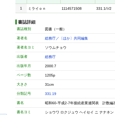
1
ミライｏｎ
1114571508
331.1/ｼ/2
書誌詳細
書誌種別
図書（一般）
著者名
総務庁／〔ほか〕共同編集
著者名ヨミ
ソウムチョウ
出版者
総務庁
出版年月
2000.7
ページ数
1205p
大きさ
31cm
分類記号
331.19
書名
昭和60-平成2-7年接続産業連関表 計数編2
書名ヨミ
ショウワ ロクジュウ ヘイセイ ニ ナナネン