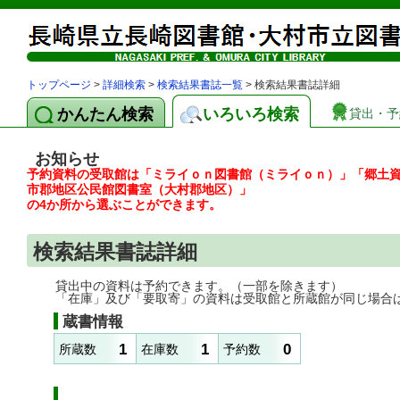
トップページ
>
詳細検索
>
検索結果書誌一覧
> 検索結果書誌詳細
かんたん検索
いろいろ検索
貸出・予
お知らせ
予約資料の受取館は「ミライｏｎ図書館（ミライｏｎ）」「郷土
市郡地区公民館図書室（大村郡地区）」
の4か所から選ぶことができます。
検索結果書誌詳細
貸出中の資料は予約できます。（一部を除きます）
「在庫」及び「要取寄」の資料は受取館と所蔵館が同じ場合
蔵書情報
1
1
0
所蔵数
在庫数
予約数