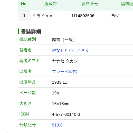
No.
所蔵館
資料番号
請求
1
ミライｏｎ
1114802606
E/ﾔ/
書誌詳細
書誌種別
図書（一般）
著者名
やなせたかし／さく
著者名ヨミ
ヤナセ タカシ
出版者
フレーベル館
出版年月
1983.11
ページ数
19p
大きさ
16×16cm
ISBN
4-577-00140-3
分類記号
913.8