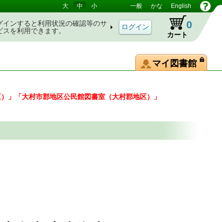
大
中
小
一般
かな
English
0
グインすると利用状況の確認等のサ
ビスを利用できます。
カート
マイ図書館
区）」「大村市郡地区公民館図書室（大村郡地区）」