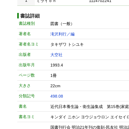
1
ミライｏｎ
1114702241
書誌詳細
書誌種別
図書（一般）
著者名
滝沢利行／編
著者名ヨミ
タキザワ トシユキ
出版者
大空社
出版年月
1993.4
ページ数
1冊
大きさ
22cm
分類記号
498.08
書名
近代日本養生論・衛生論集成 第15巻(家庭
書名ヨミ
キンダイ ニホン ヨウジョウロン エイセイ
国書刊行会 明治21年刊の復刻-民友社 明治