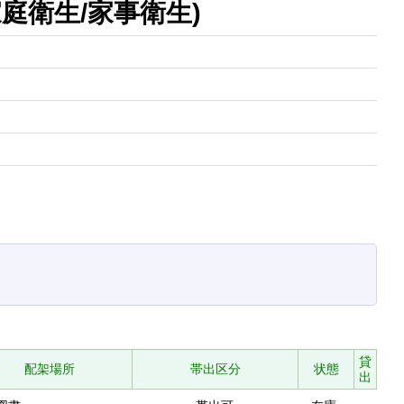
庭衛生/家事衛生)
貸
配架場所
帯出区分
状態
出