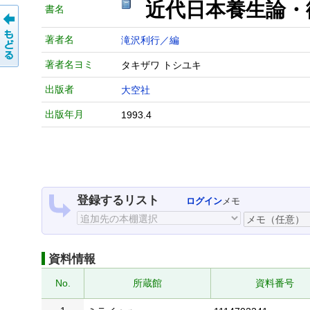
近代日本養生論・衛
書名
著者名
滝沢利行／編
著者名ヨミ
タキザワ トシユキ
出版者
大空社
出版年月
1993.4
登録するリスト
ログイン
メモ
資料情報
No.
所蔵館
資料番号