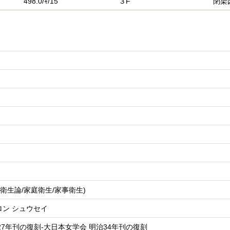
498.0/ｷ/15
３F
閉架
衛生論/家庭衛生/家事衛生)
ロン シュウセイ
27年刊の復刻-大日本女学会 明治34年刊の復刻