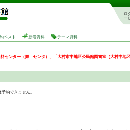
図書館 蔵書検索・予約システム
ロ
ー
約ベスト
新着資料
テーマ資料
資料センター（郷土センタ）」「大村市中地区公民館図書室（大村中地
は予約できません。