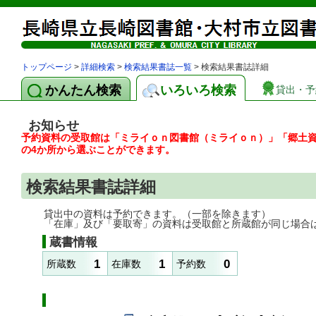
トップページ
>
詳細検索
>
検索結果書誌一覧
> 検索結果書誌詳細
かんたん検索
いろいろ検索
貸出・予
お知らせ
予約資料の受取館は「ミライｏｎ図書館（ミライｏｎ）」「郷土
の4か所から選ぶことができます。
検索結果書誌詳細
貸出中の資料は予約できます。（一部を除きます）
「在庫」及び「要取寄」の資料は受取館と所蔵館が同じ場合
蔵書情報
1
1
0
所蔵数
在庫数
予約数