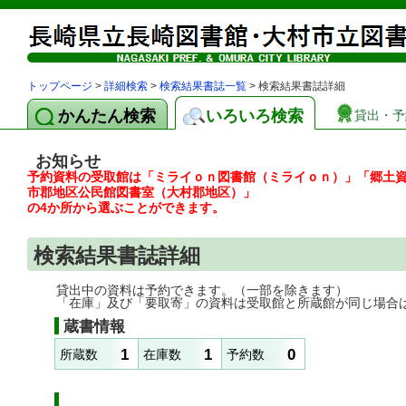
トップページ
>
詳細検索
>
検索結果書誌一覧
> 検索結果書誌詳細
かんたん検索
いろいろ検索
貸出・予
お知らせ
予約資料の受取館は「ミライｏｎ図書館（ミライｏｎ）」「郷土
市郡地区公民館図書室（大村郡地区）」
の4か所から選ぶことができます。
検索結果書誌詳細
貸出中の資料は予約できます。（一部を除きます）
「在庫」及び「要取寄」の資料は受取館と所蔵館が同じ場合
蔵書情報
1
1
0
所蔵数
在庫数
予約数