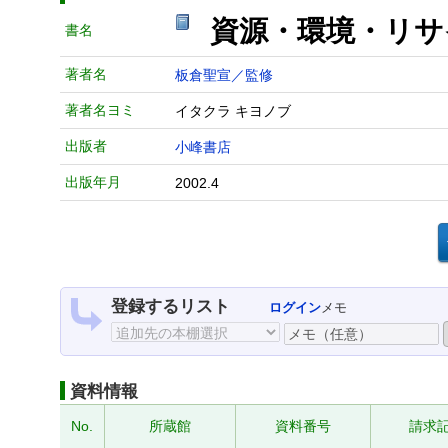
資源・環境・リサ
書名
著者名
板倉聖宣／監修
著者名ヨミ
イタクラ キヨノブ
出版者
小峰書店
出版年月
2002.4
登録するリスト
ログイン
メモ
資料情報
No.
所蔵館
資料番号
請求