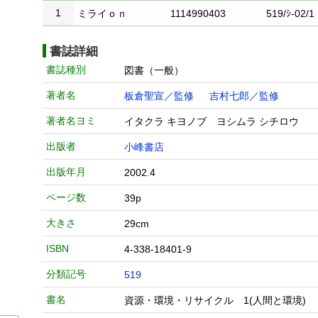
1
ミライｏｎ
1114990403
519/ｼ-02/1
書誌詳細
書誌種別
図書（一般）
著者名
板倉聖宣／監修
吉村七郎／監修
著者名ヨミ
イタクラ キヨノブ ヨシムラ シチロウ
出版者
小峰書店
出版年月
2002.4
ページ数
39p
大きさ
29cm
ISBN
4-338-18401-9
分類記号
519
書名
資源・環境・リサイクル 1(人間と環境)