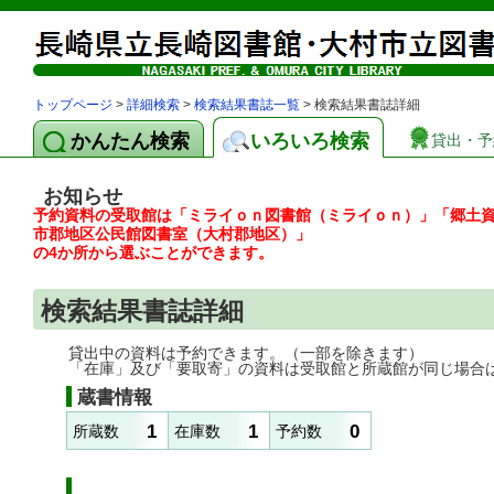
トップページ
>
詳細検索
>
検索結果書誌一覧
> 検索結果書誌詳細
かんたん検索
いろいろ検索
貸出・予
お知らせ
予約資料の受取館は「ミライｏｎ図書館（ミライｏｎ）」「郷土
市郡地区公民館図書室（大村郡地区）」
の4か所から選ぶことができます。
検索結果書誌詳細
貸出中の資料は予約できます。（一部を除きます）
「在庫」及び「要取寄」の資料は受取館と所蔵館が同じ場合
蔵書情報
1
1
0
所蔵数
在庫数
予約数