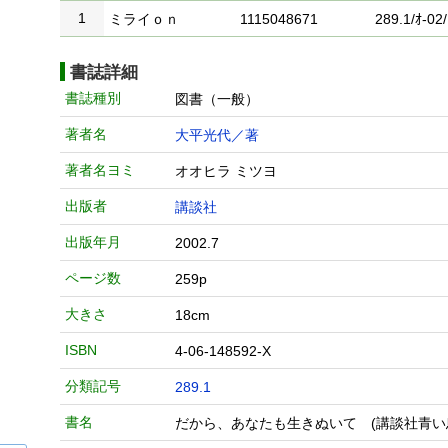
1
ミライｏｎ
1115048671
289.1/ｵ-02/
書誌詳細
書誌種別
図書（一般）
著者名
大平光代／著
著者名ヨミ
オオヒラ ミツヨ
出版者
講談社
出版年月
2002.7
ページ数
259p
大きさ
18cm
ISBN
4-06-148592-X
分類記号
289.1
書名
だから、あなたも生きぬいて (講談社青い