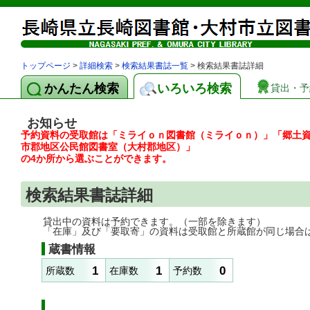
トップページ
>
詳細検索
>
検索結果書誌一覧
> 検索結果書誌詳細
かんたん検索
いろいろ検索
貸出・予
お知らせ
予約資料の受取館は「ミライｏｎ図書館（ミライｏｎ）」「郷土
市郡地区公民館図書室（大村郡地区）」
の4か所から選ぶことができます。
検索結果書誌詳細
貸出中の資料は予約できます。（一部を除きます）
「在庫」及び「要取寄」の資料は受取館と所蔵館が同じ場合
蔵書情報
1
1
0
所蔵数
在庫数
予約数