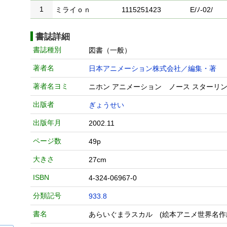
1
ミライｏｎ
1115251423
E/ﾉ-02/
書誌詳細
書誌種別
図書（一般）
著者名
日本アニメーション株式会社／編集・著
著者名ヨミ
ニホン アニメーション ノース スターリン
出版者
ぎょうせい
出版年月
2002.11
ページ数
49p
大きさ
27cm
ISBN
4-324-06967-0
分類記号
933.8
書名
あらいぐまラスカル (絵本アニメ世界名作