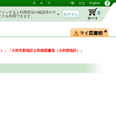
大
中
小
一般
かな
English
0
グインすると利用状況の確認等のサ
ビスを利用できます。
カート
マイ図書館
区）」「大村市郡地区公民館図書室（大村郡地区）」