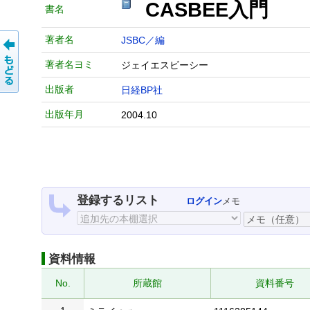
CASBEE入門
書名
著者名
JSBC／編
著者名ヨミ
ジェイエスビーシー
出版者
日経BP社
出版年月
2004.10
登録するリスト
ログイン
メモ
資料情報
No.
所蔵館
資料番号