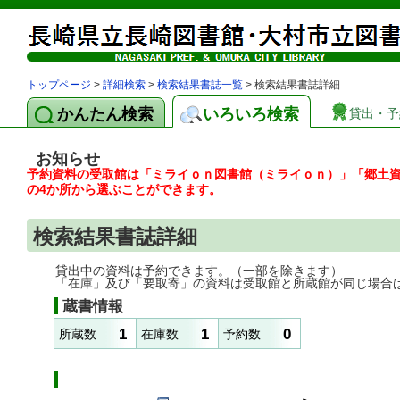
トップページ
>
詳細検索
>
検索結果書誌一覧
> 検索結果書誌詳細
かんたん検索
いろいろ検索
貸出・予
お知らせ
予約資料の受取館は「ミライｏｎ図書館（ミライｏｎ）」「郷土
の4か所から選ぶことができます。
検索結果書誌詳細
貸出中の資料は予約できます。（一部を除きます）
「在庫」及び「要取寄」の資料は受取館と所蔵館が同じ場合
蔵書情報
1
1
0
所蔵数
在庫数
予約数