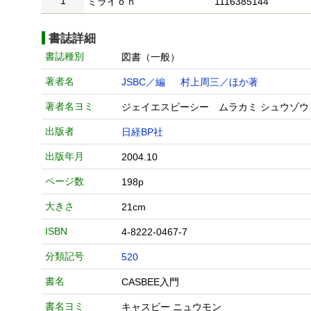
1
ミライｏｎ
1116385144
書誌詳細
書誌種別
図書（一般）
著者名
JSBC／編
村上周三／ほか著
著者名ヨミ
ジェイエスビーシー ムラカミ シュウゾウ
出版者
日経BP社
出版年月
2004.10
ページ数
198p
大きさ
21cm
ISBN
4-8222-0467-7
分類記号
520
書名
CASBEE入門
書名ヨミ
キャスビー ニュウモン