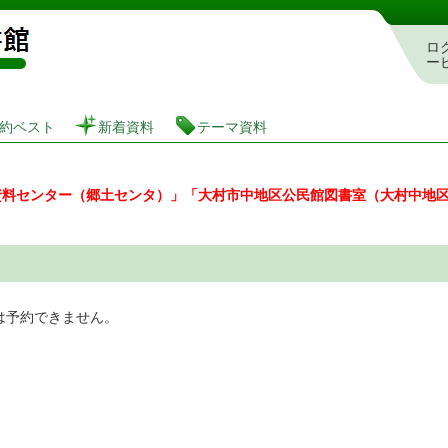
図書館 蔵書検索・予約システム
ロ
ー
約ベスト
新着資料
テーマ資料
資料センター（郷土センタ）」「大村市中地区公民館図書室（大村中地
は予約できません。