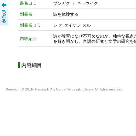
書名ヨミ
ブンガク ト キョウイク
副書名
詩を体験する
副書名ヨミ
シ オ タイケン スル
詩が教育になぜ不可欠なのか。独特な視点
内容紹介
を解き明かし、言語の研究と文学の研究を
内容細目
Copyright © 2019- Nagasaki Prefectual Nagasaki Library. All rights reserved.