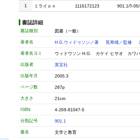
1
ミライｏｎ
1116172123
901.1/ｳ-05/
書誌詳細
書誌種別
図書（一般）
著者名
H.G.ウィドゥソン／著
筧寿雄／監修
著者名ヨミ
ウィドウソン H.G. カケイ ヒサオ カワ
出版者
英宝社
出版年月
2005.3
ページ数
287p
大きさ
21cm
ISBN
4-269-81047-5
分類記号
901.1
書名
文学と教育