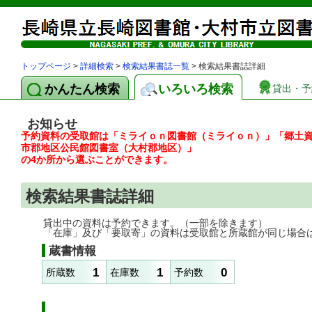
トップページ
>
詳細検索
>
検索結果書誌一覧
> 検索結果書誌詳細
かんたん検索
いろいろ検索
貸出・予
お知らせ
予約資料の受取館は「ミライｏｎ図書館（ミライｏｎ）」「郷土
市郡地区公民館図書室（大村郡地区）」
の4か所から選ぶことができます。
検索結果書誌詳細
貸出中の資料は予約できます。（一部を除きます）
「在庫」及び「要取寄」の資料は受取館と所蔵館が同じ場合
蔵書情報
1
1
0
所蔵数
在庫数
予約数