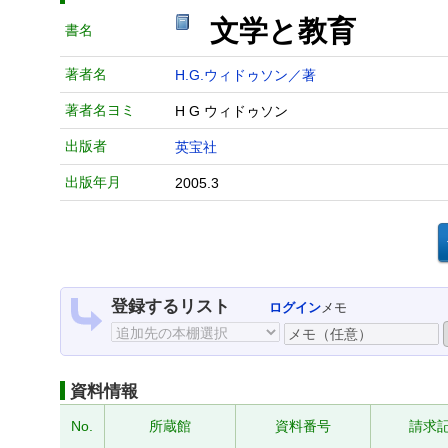
文学と教育
書名
著者名
H.G.ウィドゥソン／著
著者名ヨミ
H G ウィドゥソン
出版者
英宝社
出版年月
2005.3
登録するリスト
ログイン
メモ
資料情報
No.
所蔵館
資料番号
請求