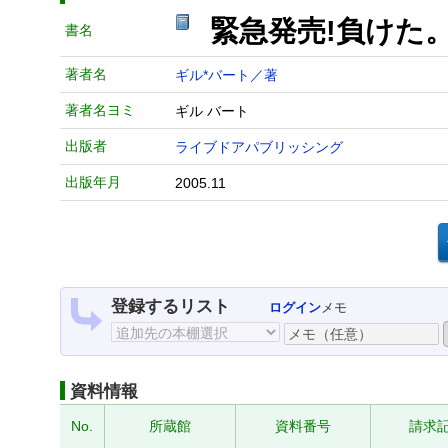
緊急発売!負けた。
書名
著者名
ギル*バート／著
著者名ヨミ
ギル バート
出版者
ライブドアパブリッシング
出版年月
2005.11
登録するリスト
ログイン
メモ
資料情報
No.
所蔵館
資料番号
請求