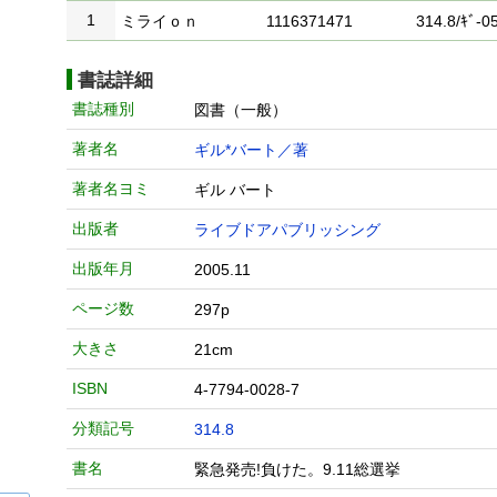
1
ミライｏｎ
1116371471
314.8/ｷﾞ-05
書誌詳細
書誌種別
図書（一般）
著者名
ギル*バート／著
著者名ヨミ
ギル バート
出版者
ライブドアパブリッシング
出版年月
2005.11
ページ数
297p
大きさ
21cm
ISBN
4-7794-0028-7
分類記号
314.8
書名
緊急発売!負けた。9.11総選挙