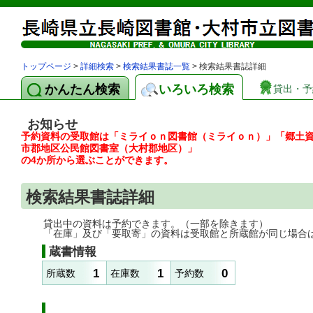
トップページ
>
詳細検索
>
検索結果書誌一覧
> 検索結果書誌詳細
かんたん検索
いろいろ検索
貸出・予
お知らせ
予約資料の受取館は「ミライｏｎ図書館（ミライｏｎ）」「郷土
市郡地区公民館図書室（大村郡地区）」
の4か所から選ぶことができます。
検索結果書誌詳細
貸出中の資料は予約できます。（一部を除きます）
「在庫」及び「要取寄」の資料は受取館と所蔵館が同じ場合
蔵書情報
1
1
0
所蔵数
在庫数
予約数