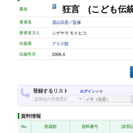
狂言 (こども伝
書名
著者名
茂山宗彦／監修
著者名ヨミ
シゲヤマ モトヒコ
出版者
アリス館
出版年月
2006.4
登録するリスト
ログイン
メモ
資料情報
No.
所蔵館
資料番号
請求