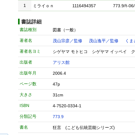
1
ミライｏｎ
1116494357
773.9/ｷ-06/
書誌詳細
書誌種別
図書（一般）
著者名
茂山宗彦／監修
茂山逸平／監修
くま
著者名ヨミ
シゲヤマ モトヒコ シゲヤマ イッペイ ク
出版者
アリス館
出版年月
2006.4
ページ数
47p
大きさ
31cm
ISBN
4-7520-0334-1
分類記号
773.9
書名
狂言 (こども伝統芸能シリーズ)