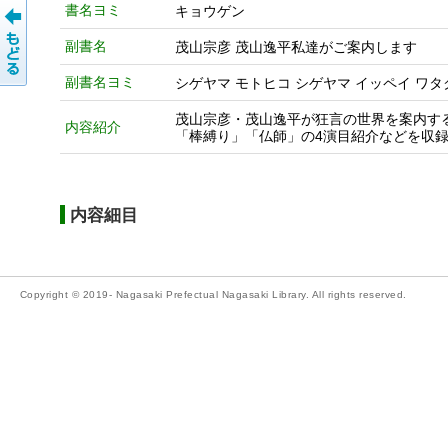
書名ヨミ
キョウゲン
副書名
茂山宗彦 茂山逸平私達がご案内します
副書名ヨミ
シゲヤマ モトヒコ シゲヤマ イッペイ ワタ
茂山宗彦・茂山逸平が狂言の世界を案内す
内容紹介
「棒縛り」「仏師」の4演目紹介などを収
内容細目
Copyright © 2019- Nagasaki Prefectual Nagasaki Library. All rights reserved.