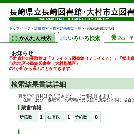
トップページ
>
詳細検索
>
検索結果書誌一覧
> 検索結果書誌詳細
かんたん検索
いろいろ検索
貸出・予
お知らせ
予約資料の受取館は「ミライｏｎ図書館（ミライｏｎ）」「郷土
市郡地区公民館図書室（大村郡地区）」
の4か所から選ぶことができます。
検索結果書誌詳細
貸出中の資料は予約できます。（一部を除きます）
「在庫」及び「要取寄」の資料は受取館と所蔵館が同じ場合
蔵書情報
1
1
0
所蔵数
在庫数
予約数